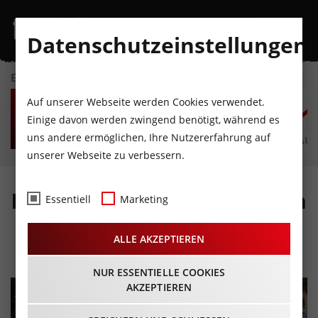
Datenschutzeinstellungen
EVENTKALENDER
DO
FR
SA
SO
MO
D
Auf unserer Webseite werden Cookies verwendet.
6
7
8
9
10
1
Einige davon werden zwingend benötigt, während es
uns andere ermöglichen, Ihre Nutzererfahrung auf
AUGUST
AUGUST
AUGUST
AUGUST
AUGUST
AUG
unserer Webseite zu verbessern.
LANG & KLANG mit “Queen
Essentiell
Marketing
real Tribute”
ALLE AKZEPTIEREN
30.08.2023 - Beginn 18:00 Uhr
NUR ESSENTIELLE COOKIES
AKZEPTIEREN