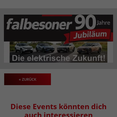
« ZURÜCK
Diese Events könnten dich
auch interessieren