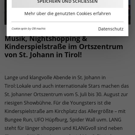
SPEICHERN UND SCHLIESSEN
Mehr über die genutzten Cookies erfahren
Datenschutz
Cookie optin by Olli machts
Musik, Nightshopping &
Kinderspielstraße im Ortszentrum
von St. Johann in Tirol!
Lange und klangvolle Abende in St. Johann in
Tirol: Lokale und auch internationale Stars machen das
St. Johanner Ortszentrum vom 5. Juli bis 30. August zur
riesigen Showbühne. Für die Youngsters ist die
Kinderspielstraße am Kirchplatz das Allergrößte – mit
Bungee Run, UFO Hüpfburg, Spider Wall uvm. LANG
steht für länger shoppen und KLANGvoll sind neben