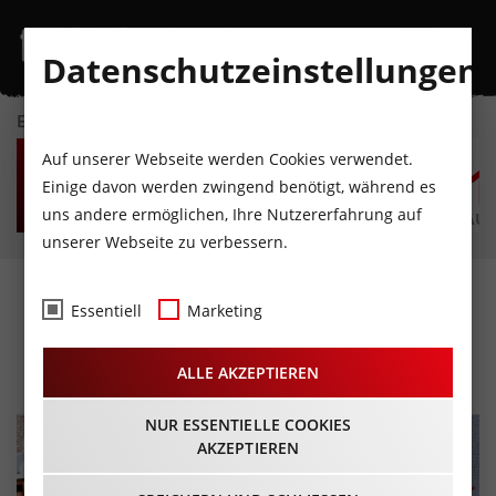
Datenschutzeinstellungen
EVENTKALENDER
FR
SA
SO
MO
DI
M
Auf unserer Webseite werden Cookies verwendet.
7
8
9
10
11
1
Einige davon werden zwingend benötigt, während es
uns andere ermöglichen, Ihre Nutzererfahrung auf
AUGUST
AUGUST
AUGUST
AUGUST
AUGUST
AUG
unserer Webseite zu verbessern.
Motorsporttage Seefeld
Essentiell
Marketing
22.06.2024 - Beginn 08:00 Uhr
ALLE AKZEPTIEREN
NUR ESSENTIELLE COOKIES
AKZEPTIEREN