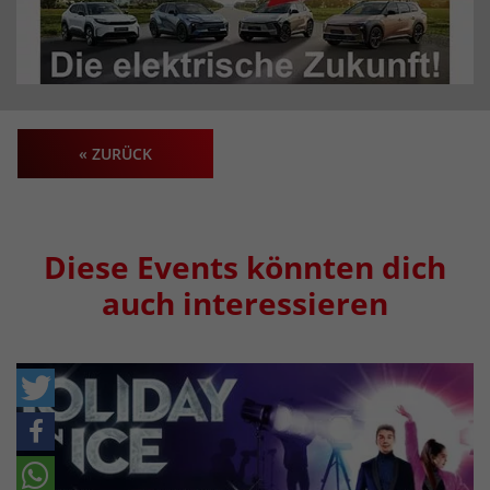
« ZURÜCK
Diese Events könnten dich
auch interessieren