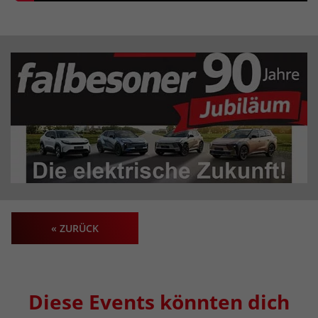
« ZURÜCK
Diese Events könnten dich