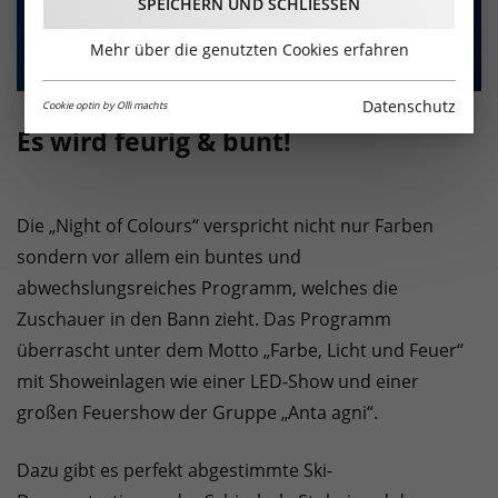
SPEICHERN UND SCHLIESSEN
Mehr über die genutzten Cookies erfahren
Datenschutz
Cookie optin by Olli machts
Es wird feurig & bunt!
Die „Night of Colours“ verspricht nicht nur Farben
sondern vor allem ein buntes und
abwechslungsreiches Programm, welches die
Zuschauer in den Bann zieht. Das Programm
überrascht unter dem Motto „Farbe, Licht und Feuer“
mit Showeinlagen wie einer LED-Show und einer
großen Feuershow der Gruppe „Anta agni“.
Dazu gibt es perfekt abgestimmte Ski-