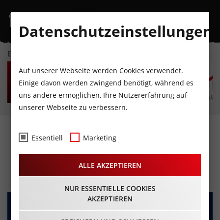
Datenschutzeinstellungen
EVENTKALENDER
FR
SA
SO
MO
DI
M
Auf unserer Webseite werden Cookies verwendet.
7
8
9
10
11
1
Einige davon werden zwingend benötigt, während es
uns andere ermöglichen, Ihre Nutzererfahrung auf
AUGUST
AUGUST
AUGUST
AUGUST
AUGUST
AUG
unserer Webseite zu verbessern.
NIGHT OF COLOURS Ski-
Essentiell
Marketing
Nightshow
ALLE AKZEPTIEREN
28.01.2026 - Beginn 19:30 Uhr
NUR ESSENTIELLE COOKIES
AKZEPTIEREN