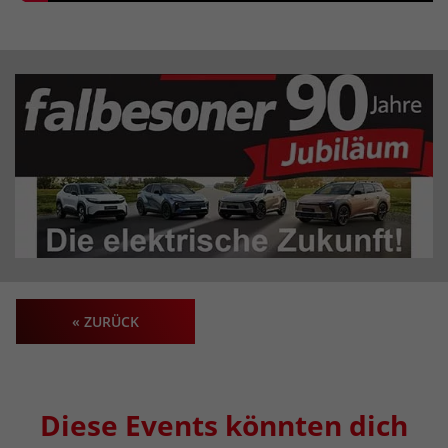
« ZURÜCK
Diese Events könnten dich