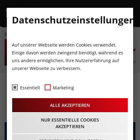
Datenschutzeinstellungen
EVENTKALENDER
SO
MO
DI
MI
DO
F
Auf unserer Webseite werden Cookies verwendet.
9
10
11
12
13
1
Einige davon werden zwingend benötigt, während es
uns andere ermöglichen, Ihre Nutzererfahrung auf
AUGUST
AUGUST
AUGUST
AUGUST
AUGUST
AUG
unserer Webseite zu verbessern.
NIGHT OF COLOURS Ski-
Essentiell
Marketing
Nightshow
ALLE AKZEPTIEREN
25.02.2026 - Beginn 19:30 Uhr
NUR ESSENTIELLE COOKIES
AKZEPTIEREN