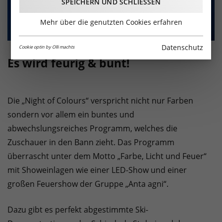
SPEICHERN UND SCHLIESSEN
Mehr über die genutzten Cookies erfahren
Datenschutz
Cookie optin by Olli machts
Es wird feurig & bunt!
Die „Night of Colours“ verspricht nicht nur Farben
sondern vor allem ein buntes und
abwechslungsreiches Programm, welches die
Zuschauer in den Bann zieht. Das Programm
überrascht unter dem Motto „Farbe, Licht und Feuer“
mit Showeinlagen wie einer LED-Show und einer
großen Feuershow der Gruppe „Anta agni“.
Dazu gibt es perfekt abgestimmte Ski-