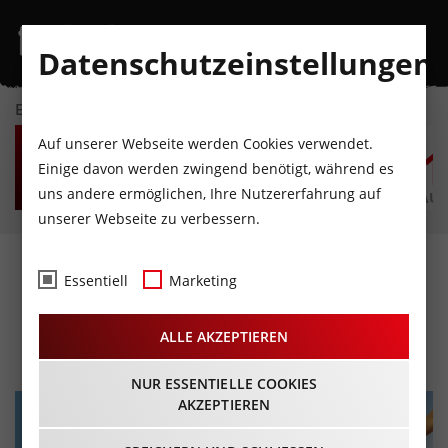
Datenschutzeinstellungen
EVENTKALENDER
DO
FR
SA
SO
MO
D
Auf unserer Webseite werden Cookies verwendet.
6
7
8
9
10
1
Einige davon werden zwingend benötigt, während es
uns andere ermöglichen, Ihre Nutzererfahrung auf
AUGUST
AUGUST
AUGUST
AUGUST
AUGUST
AUG
unserer Webseite zu verbessern.
RODSCHA & TOM "Happy
Essentiell
Marketing
Jungle"
ALLE AKZEPTIEREN
25.10.2023 - Beginn 16:00 Uhr
NUR ESSENTIELLE COOKIES
AKZEPTIEREN