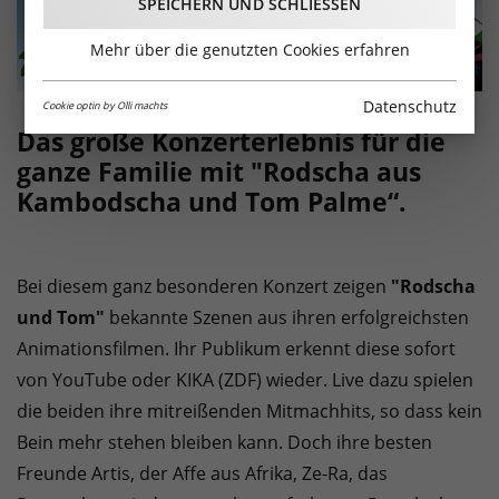
SPEICHERN UND SCHLIESSEN
Mehr über die genutzten Cookies erfahren
Datenschutz
Cookie optin by Olli machts
Das große Konzerterlebnis für die
ganze Familie mit "Rodscha aus
Kambodscha und Tom Palme“.
Bei diesem ganz besonderen Konzert zeigen
"Rodscha
und Tom"
bekannte Szenen aus ihren erfolgreichsten
Animationsfilmen. Ihr Publikum erkennt diese sofort
von YouTube oder KIKA (ZDF) wieder. Live dazu spielen
die beiden ihre mitreißenden Mitmachhits, so dass kein
Bein mehr stehen bleiben kann. Doch ihre besten
Freunde Artis, der Affe aus Afrika, Ze-Ra, das