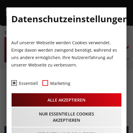
Datenschutzeinstellungen
EVENTKALENDER
SA
SO
MO
DI
MI
D
Auf unserer Webseite werden Cookies verwendet.
8
9
10
11
12
1
Einige davon werden zwingend benötigt, während es
uns andere ermöglichen, Ihre Nutzererfahrung auf
AUGUST
AUGUST
AUGUST
AUGUST
AUGUST
AUG
unserer Webseite zu verbessern.
Scrooge –
Essentiell
Marketing
Weihnachtsmusical in
ALLE AKZEPTIEREN
Telfs
20.12.2025 - Beginn 17:00 Uhr
NUR ESSENTIELLE COOKIES
AKZEPTIEREN