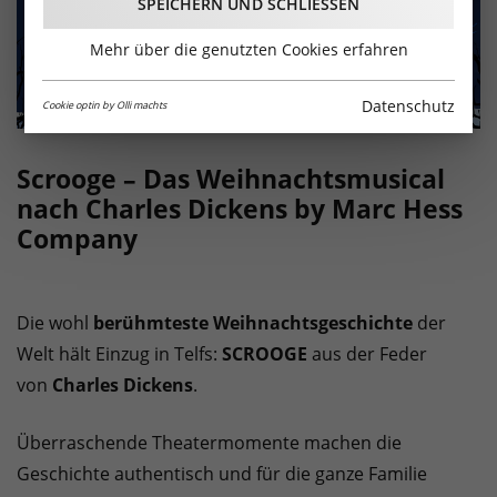
SPEICHERN UND SCHLIESSEN
Mehr über die genutzten Cookies erfahren
Datenschutz
Cookie optin by Olli machts
Scrooge – Das Weihnachtsmusical
nach Charles Dickens by Marc Hess
Company
Die wohl
berühmteste Weihnachtsgeschichte
der
Welt hält Einzug in Telfs:
SCROOGE
aus der Feder
von
Charles Dickens
.
Überraschende Theatermomente machen die
Geschichte authentisch und für die ganze Familie