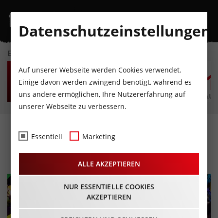
Datenschutzeinstellungen
EVENTKALENDER
MO
DI
MI
DO
FR
S
Auf unserer Webseite werden Cookies verwendet.
10
11
12
13
14
1
Einige davon werden zwingend benötigt, während es
uns andere ermöglichen, Ihre Nutzererfahrung auf
AUGUST
AUGUST
AUGUST
AUGUST
AUGUST
AUG
unserer Webseite zu verbessern.
Tarzan - das Musical
Essentiell
Marketing
09.01.2026 - Beginn 16:00 Uhr
ALLE AKZEPTIEREN
NUR ESSENTIELLE COOKIES
AKZEPTIEREN