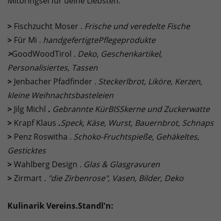
Mitbringsel für deine Liebsten.
>
Fischzucht Moser .
Frische und veredelte Fische
>
Für Mi .
handgefertigte
Pflegeprodukte
>
GoodWoodTirol
. Deko, Geschenkartikel,
Personalisiertes, Tassen
>
Jenbacher Pfadfinder
. Steckerlbrot, Liköre, Kerzen,
kleine Weihnachtsbasteleien
>
Jilg Michl
.
Gebrannte KürBISSkerne und Zuckerwatte
>
Krapf Klaus
.
Speck, Käse, Wurst, Bauernbrot, Schnaps
>
Penz Roswitha .
Schoko-Fruchtspieße, Gehäkeltes,
Gesticktes
>
Wahlberg Design
. Glas & Glasgravuren
>
Zirmart
. "die Zirbenrose", Vasen, Bilder, Deko
Kulinarik Vereins.Standl'n: