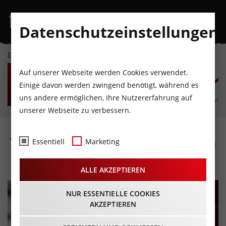
Datenschutzeinstellungen
EVENTKALENDER
FR
SA
SO
MO
DI
M
Auf unserer Webseite werden Cookies verwendet.
7
8
9
10
11
1
Einige davon werden zwingend benötigt, während es
uns andere ermöglichen, Ihre Nutzererfahrung auf
AUGUST
AUGUST
AUGUST
AUGUST
AUGUST
AUG
unserer Webseite zu verbessern.
Weihnachtsmarkt Jenbach
Essentiell
Marketing
30.11.2024 - Beginn 15:00 Uhr
ALLE AKZEPTIEREN
NUR ESSENTIELLE COOKIES
AKZEPTIEREN