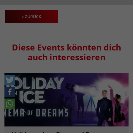
« ZURÜCK
Diese Events könnten dich
auch interessieren