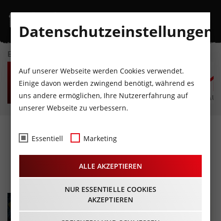
Datenschutzeinstellungen
EVENTKALENDER
FR
SA
SO
MO
DI
M
Auf unserer Webseite werden Cookies verwendet.
7
8
9
10
11
1
Einige davon werden zwingend benötigt, während es
uns andere ermöglichen, Ihre Nutzererfahrung auf
AUGUST
AUGUST
AUGUST
AUGUST
AUGUST
AUG
unserer Webseite zu verbessern.
Winter Young Action Day
Essentiell
Marketing
am Patscherkofel
ALLE AKZEPTIEREN
25.01.2025 - Beginn 10:00 Uhr
NUR ESSENTIELLE COOKIES
AKZEPTIEREN