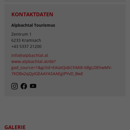
KONTAKTDATEN
Alpbachtal Tourismus
Zentrum 1
6233 Kramsach
+43 5337 21200
info@alpbachtal.at
www.alpbachtal.at/de?
gad_source=1&gclid=EAIaIQobChMI8-6BgLDEhwMV-
7KDBx2qQyIGEAAYASAAEgIPYvD_BwE
GALERIE