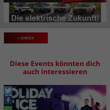
« ZURÜCK
Diese Events könnten dich
auch interessieren