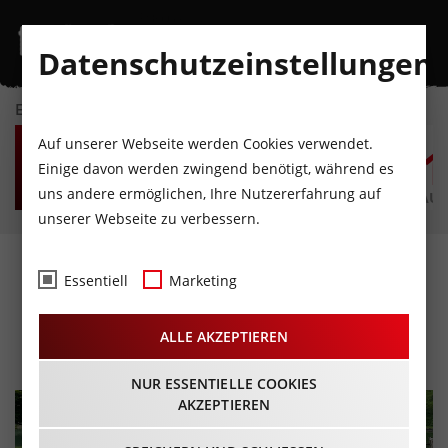
Datenschutzeinstellungen
EVENTKALENDER
MO
DI
MI
DO
FR
S
Auf unserer Webseite werden Cookies verwendet.
10
11
12
13
14
1
Einige davon werden zwingend benötigt, während es
uns andere ermöglichen, Ihre Nutzererfahrung auf
AUGUST
AUGUST
AUGUST
AUGUST
AUGUST
AUG
unserer Webseite zu verbessern.
WIR31 Sommernachtskino
Essentiell
Marketing
09.08. – 10.08.2024 - Beginn 20:15
ALLE AKZEPTIEREN
Uhr
NUR ESSENTIELLE COOKIES
AKZEPTIEREN