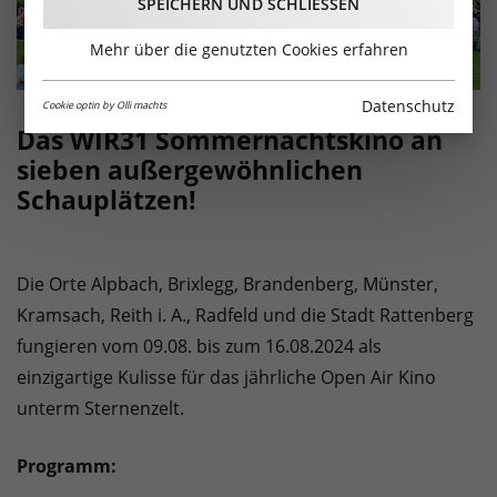
SPEICHERN UND SCHLIESSEN
Mehr über die genutzten Cookies erfahren
Datenschutz
Cookie optin by Olli machts
Das WIR31 Sommernachtskino an
sieben außergewöhnlichen
Schauplätzen!
Die Orte Alpbach, Brixlegg, Brandenberg, Münster,
Kramsach, Reith i. A., Radfeld und die Stadt Rattenberg
fungieren vom 09.08. bis zum 16.08.2024 als
einzigartige Kulisse für das jährliche Open Air Kino
unterm Sternenzelt.
Programm: