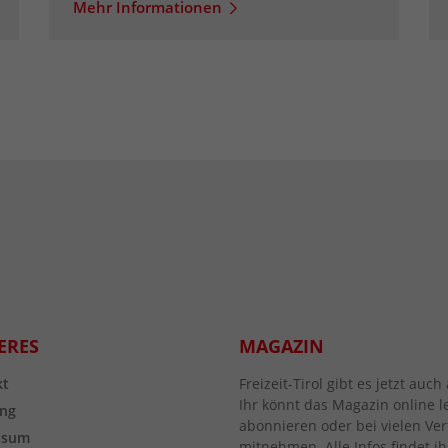
Mehr Informationen
ERES
MAGAZIN
kt
Freizeit-Tirol gibt es jetzt au
Ihr könnt das Magazin online l
ng
abonnieren oder bei vielen Vert
ssum
mitnehmen. Alle Infos findet ih