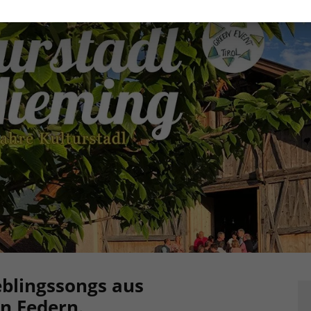
eblingssongs aus
n Federn.