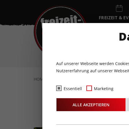
FREIZEIT & E
EVENTKALEN
D
FR
7
AUGUST
Auf unserer Webseite werden Cookies
Nutzererfahrung auf unserer Webseit
HOME
FREIZEIT & EVENTS
KONZERTE
Essentiell
Marketing
Haas und 
ALLE AKZEPTIEREN