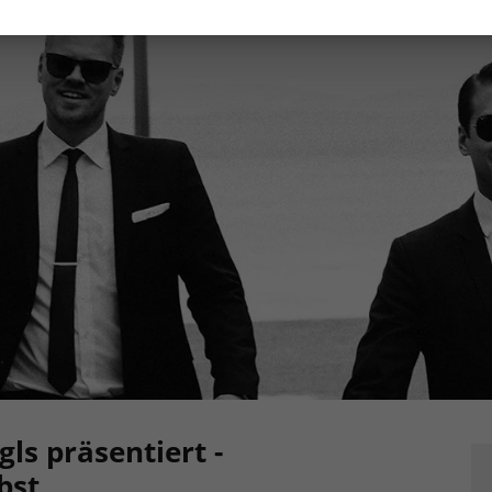
ls präsentiert -
bst