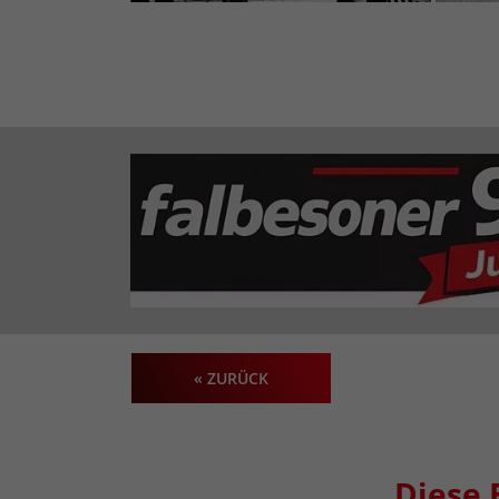
« ZURÜCK
Diese 