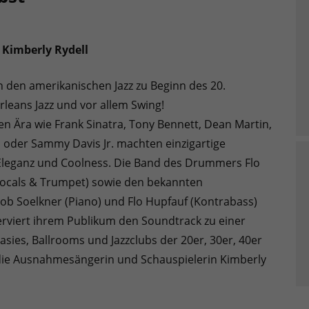
g Kimberly Rydell
 den amerikanischen Jazz zu Beginn des 20.
rleans Jazz und vor allem Swing!
en Ära wie Frank Sinatra, Tony Bennett, Dean Martin,
a oder Sammy Davis Jr. machten einzigartige
 Eleganz und Coolness. Die Band des Drummers Flo
Vocals & Trumpet) sowie den bekannten
b Soelkner (Piano) und Flo Hupfauf (Kontrabass)
 serviert ihrem Publikum den Soundtrack zu einer
asies, Ballrooms und Jazzclubs der 20er, 30er, 40er
t die Ausnahmesängerin und Schauspielerin Kimberly