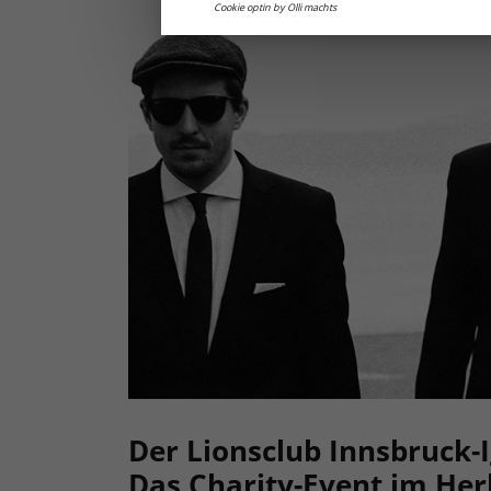
Cookie optin by Olli machts
Der Lionsclub Innsbruck-Ig
Das Charity-Event im Her