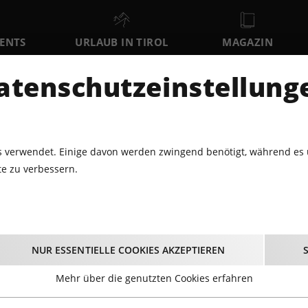
VENTS
URLAUB IN TIROL
MAGAZIN
DER
atenschutzeinstellung
FR
SA
SO
7
8
9
AUGUST
AUGUST
AUGUST
AU
 verwendet. Einige davon werden zwingend benötigt, während es 
e zu verbessern.
BLUES · JAZZ
LET'S SWING AND SERVE
Let's swing and serv
NUR ESSENTIELLE COOKIES AKZEPTIEREN
24.09.2022 - Beginn 19:00 Uhr
Mehr über die genutzten Cookies erfahren