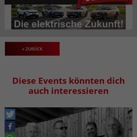
« ZURÜCK
Diese Events könnten dich
auch interessieren