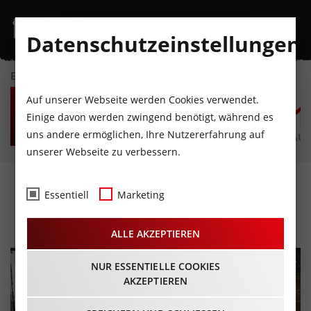
Datenschutzeinstellungen
EVENTKALENDER
FR
SA
SO
MO
DI
M
Auf unserer Webseite werden Cookies verwendet.
7
8
9
10
11
1
Einige davon werden zwingend benötigt, während es
uns andere ermöglichen, Ihre Nutzererfahrung auf
AUGUST
AUGUST
AUGUST
AUGUST
AUGUST
AUG
unserer Webseite zu verbessern.
Lucille
Essentiell
Marketing
29.09.2022 - Beginn 20:00 Uhr
ALLE AKZEPTIEREN
NUR ESSENTIELLE COOKIES
AKZEPTIEREN