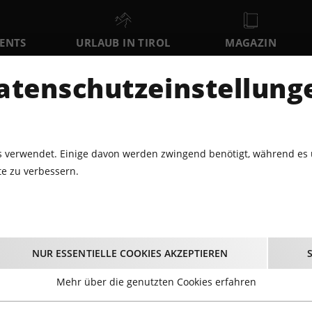
VENTS
URLAUB IN TIROL
MAGAZIN
DER
atenschutzeinstellung
SO
MO
DI
9
10
11
AUGUST
AUGUST
AUGUST
AU
 verwendet. Einige davon werden zwingend benötigt, während es 
e zu verbessern.
BLUES · JAZZ
NICE CORNER BACKBONES
Nice Corner Backbone
NUR ESSENTIELLE COOKIES AKZEPTIEREN
04.11.2022 - Beginn 19:00 Uhr
Mehr über die genutzten Cookies erfahren