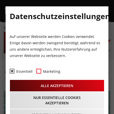
Datenschutzeinstellungen
EVENTKALENDER
FR
SA
SO
MO
DI
M
Auf unserer Webseite werden Cookies verwendet.
7
8
9
10
11
1
Einige davon werden zwingend benötigt, während es
uns andere ermöglichen, Ihre Nutzererfahrung auf
AUGUST
AUGUST
AUGUST
AUGUST
AUGUST
AUG
unserer Webseite zu verbessern.
Country-Schiff / Linedance
Essentiell
Marketing
14.10.2023 - Beginn 18:30 Uhr
ALLE AKZEPTIEREN
NUR ESSENTIELLE COOKIES
AKZEPTIEREN