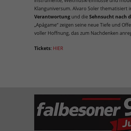
Instrumente, Weltmusik-Einflüsse und mod
Klanguniversum. Alvaro Soler thematisiert
Verantwortung
und die
Sehnsucht nach d
„Apágame“ zeigen seine neue Tiefe und Offe
voller Hoffnung, das zum Nachdenken anregt 
Tickets
:
HIER