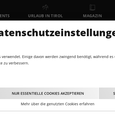
VENTS
URLAUB IN TIROL
MAGAZIN
DER
atenschutzeinstellung
SO
MO
DI
9
10
11
AUGUST
AUGUST
AUGUST
AU
 verwendet. Einige davon werden zwingend benötigt, während es 
e zu verbessern.
ALVARO SOLER
Alvaro Soler
NUR ESSENTIELLE COOKIES AKZEPTIEREN
12.09.2026 - Beginn 20:00 Uhr
Mehr über die genutzten Cookies erfahren