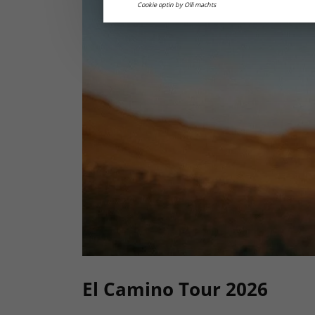
Cookie optin by Olli machts
El Camino Tour 2026