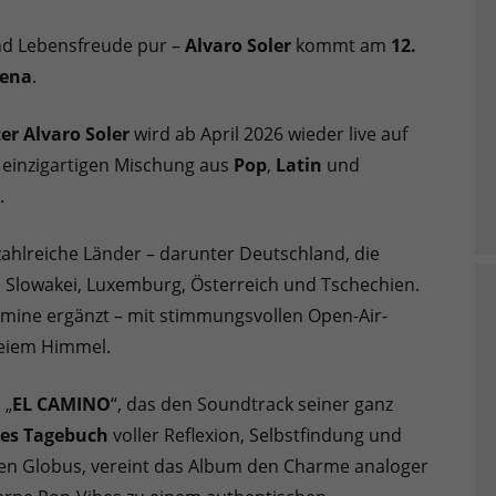
nd Lebensfreude pur –
Alvaro Soler
kommt am
12.
rena
.
er Alvaro Soler
wird ab April 2026 wieder live auf
 einzigartigen Mischung aus
Pop
,
Latin
und
.
 zahlreiche Länder – darunter Deutschland, die
ie Slowakei, Luxemburg, Österreich und Tschechien.
ine ergänzt – mit stimmungsvollen Open-Air-
reiem Himmel.
m
„
EL CAMINO
“, das den Soundtrack seiner ganz
hes Tagebuch
voller Reflexion, Selbstfindung und
en Globus, vereint das Album den Charme analoger