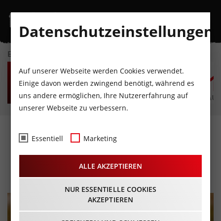
Datenschutzeinstellungen
EVENTKALENDER
DO
FR
SA
SO
MO
D
Auf unserer Webseite werden Cookies verwendet.
6
7
8
9
10
1
Einige davon werden zwingend benötigt, während es
uns andere ermöglichen, Ihre Nutzererfahrung auf
AUGUST
AUGUST
AUGUST
AUGUST
AUGUST
AUG
unserer Webseite zu verbessern.
Blechlawine
Essentiell
Marketing
Blasmusikfestival 2026
ALLE AKZEPTIEREN
05.06.2026 - Beginn 11:00 Uhr
NUR ESSENTIELLE COOKIES
AKZEPTIEREN