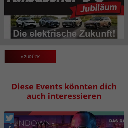
« ZURÜCK
Diese Events könnten dich
auch interessieren