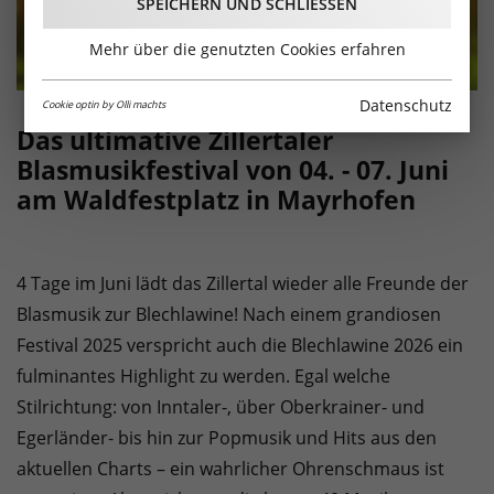
SPEICHERN UND SCHLIESSEN
Mehr über die genutzten Cookies erfahren
Datenschutz
Cookie optin by Olli machts
Das ultimative Zillertaler
Blasmusikfestival von 04. - 07. Juni
am Waldfestplatz in Mayrhofen
4 Tage im Juni lädt das Zillertal wieder alle Freunde der
Blasmusik zur Blechlawine! Nach einem grandiosen
Festival 2025 verspricht auch die Blechlawine 2026 ein
fulminantes Highlight zu werden. Egal welche
Stilrichtung: von Inntaler-, über Oberkrainer- und
Egerländer- bis hin zur Popmusik und Hits aus den
aktuellen Charts – ein wahrlicher Ohrenschmaus ist