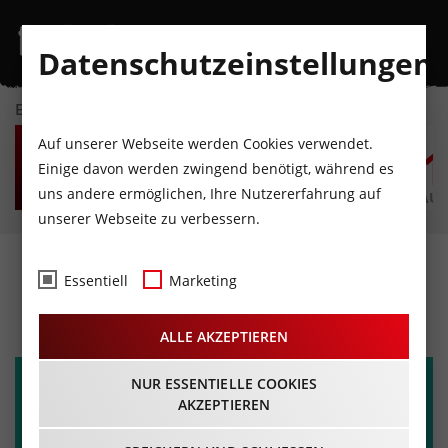
Datenschutzeinstellungen
EVENTKALENDER
FR
SA
SO
MO
DI
M
Auf unserer Webseite werden Cookies verwendet.
7
8
9
10
11
1
Einige davon werden zwingend benötigt, während es
uns andere ermöglichen, Ihre Nutzererfahrung auf
AUGUST
AUGUST
AUGUST
AUGUST
AUGUST
AUG
unserer Webseite zu verbessern.
BRIDGE BEAT FESTIVAL
Essentiell
Marketing
20.07.2024 - Beginn 18:00 Uhr
ALLE AKZEPTIEREN
NUR ESSENTIELLE COOKIES
AKZEPTIEREN