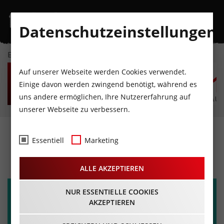
Datenschutzeinstellungen
EVENTKALENDER
SA
SO
MO
DI
MI
D
Auf unserer Webseite werden Cookies verwendet.
8
9
10
11
12
1
Einige davon werden zwingend benötigt, während es
uns andere ermöglichen, Ihre Nutzererfahrung auf
AUGUST
AUGUST
AUGUST
AUGUST
AUGUST
AUG
unserer Webseite zu verbessern.
BRIDGE BEAT FESTIVAL
Essentiell
Marketing
18.07.2024 - Beginn 18:00 Uhr
ALLE AKZEPTIEREN
NUR ESSENTIELLE COOKIES
AKZEPTIEREN