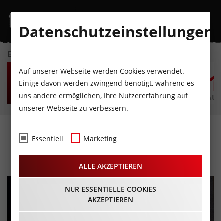
Datenschutzeinstellungen
EVENTKALENDER
SA
SO
MO
DI
MI
D
Auf unserer Webseite werden Cookies verwendet.
8
9
10
11
12
1
Einige davon werden zwingend benötigt, während es
uns andere ermöglichen, Ihre Nutzererfahrung auf
AUGUST
AUGUST
AUGUST
AUGUST
AUGUST
AUG
unserer Webseite zu verbessern.
Cemplified
Essentiell
Marketing
29.09.2022 - Beginn 20:00 Uhr
ALLE AKZEPTIEREN
NUR ESSENTIELLE COOKIES
AKZEPTIEREN