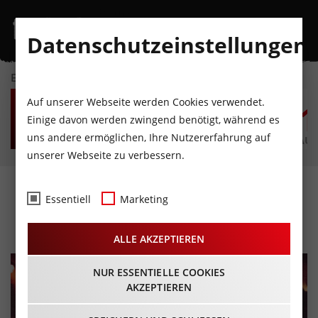
Datenschutzeinstellungen
EVENTKALENDER
DO
FR
SA
SO
MO
D
Auf unserer Webseite werden Cookies verwendet.
6
7
8
9
10
1
Einige davon werden zwingend benötigt, während es
uns andere ermöglichen, Ihre Nutzererfahrung auf
AUGUST
AUGUST
AUGUST
AUGUST
AUGUST
AUG
unserer Webseite zu verbessern.
Christina Stürmer
Essentiell
Marketing
21.06.2024 - Beginn 20:00 Uhr
ALLE AKZEPTIEREN
NUR ESSENTIELLE COOKIES
AKZEPTIEREN