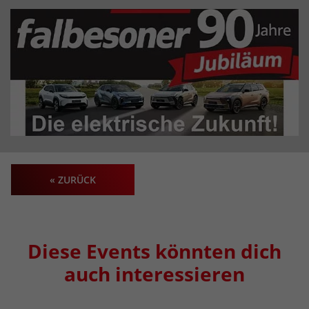
« ZURÜCK
Diese Events könnten dich
auch interessieren