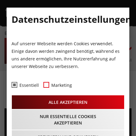
Datenschutzeinstellungen
EVENTKALENDER
SO
MO
DI
MI
DO
F
Auf unserer Webseite werden Cookies verwendet.
9
10
11
12
13
1
Einige davon werden zwingend benötigt, während es
uns andere ermöglichen, Ihre Nutzererfahrung auf
AUGUST
AUGUST
AUGUST
AUGUST
AUGUST
AUG
unserer Webseite zu verbessern.
DEEP PURPLE
Essentiell
Marketing
16.07.2024 - Beginn 20:00 Uhr
ALLE AKZEPTIEREN
NUR ESSENTIELLE COOKIES
AKZEPTIEREN