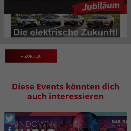
« ZURÜCK
Diese Events könnten dich
auch interessieren