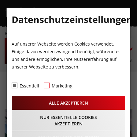
Datenschutzeinstellungen
EVENTKALENDER
FR
SA
SO
MO
DI
M
Auf unserer Webseite werden Cookies verwendet.
7
8
9
10
11
1
Einige davon werden zwingend benötigt, während es
uns andere ermöglichen, Ihre Nutzererfahrung auf
AUGUST
AUGUST
AUGUST
AUGUST
AUGUST
AUG
unserer Webseite zu verbessern.
Der Kofel hat den Blues
Essentiell
Marketing
28.06.2026 - Beginn 10:30 Uhr
ALLE AKZEPTIEREN
NUR ESSENTIELLE COOKIES
AKZEPTIEREN