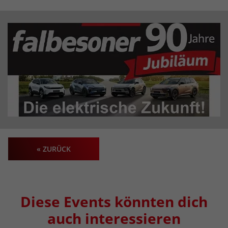
« ZURÜCK
Diese Events könnten dich
auch interessieren