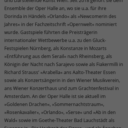
und Darstellende Kunst Wien. Seit 2018 gehört sie dem
Ensemble der Oper Halle an, wo sie u.a. für ihre
Dorinda in Händels »Orlando« als »Newcomerin des
Jahres« in der Fachzeitschrift »Opernwelt« nominiert
wurde. Gastspiele führten die Preisträgerin
internationaler Wettbewerbe u.a. zu den Gluck-
Festspielen Nürnberg, als Konstanze in Mozarts
»Entführung aus dem Serail« nach Rheinsberg, als
Königin der Nacht nach Sarajevo sowie als Fiakermilli in
Richard Strauss‘ »Arabella« ans Aalto-Theater Essen
sowie als Konzertsängerin in den Wiener Musikverein,
ans Wiener Konzerthaus und zum Grachtenfestival in
Amsterdam. An der Oper Halle ist sie aktuell im
»Goldenen Drachen«, »Sommernachtstraum«,
»Rosenkavalier«, »Orlando«, »Serse« und »Ab in den
Wald« sowie im Goethe-Theater Bad Lauchstädt als