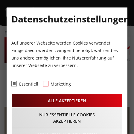
Datenschutzeinstellungen
EVENTKALENDER
DO
FR
SA
SO
MO
D
Auf unserer Webseite werden Cookies verwendet.
6
7
8
9
10
1
Einige davon werden zwingend benötigt, während es
uns andere ermöglichen, Ihre Nutzererfahrung auf
AUGUST
AUGUST
AUGUST
AUGUST
AUGUST
AUG
unserer Webseite zu verbessern.
Der Liebe süße Blume
Essentiell
Marketing
07.04.2024 - Beginn 19:30 Uhr
ALLE AKZEPTIEREN
NUR ESSENTIELLE COOKIES
AKZEPTIEREN