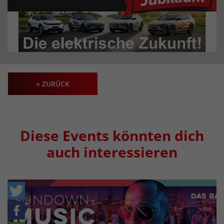
« ZURÜCK
Diese Events könnten dich
auch interessieren