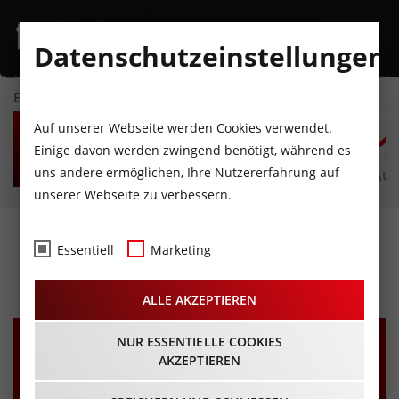
Datenschutzeinstellungen
EVENTKALENDER
FR
SA
SO
MO
DI
M
Auf unserer Webseite werden Cookies verwendet.
7
8
9
10
11
1
Einige davon werden zwingend benötigt, während es
uns andere ermöglichen, Ihre Nutzererfahrung auf
AUGUST
AUGUST
AUGUST
AUGUST
AUGUST
AUG
unserer Webseite zu verbessern.
Deutschrock Party
Essentiell
Marketing
02.03.2024 - Beginn 20:00 Uhr
ALLE AKZEPTIEREN
NUR ESSENTIELLE COOKIES
AKZEPTIEREN