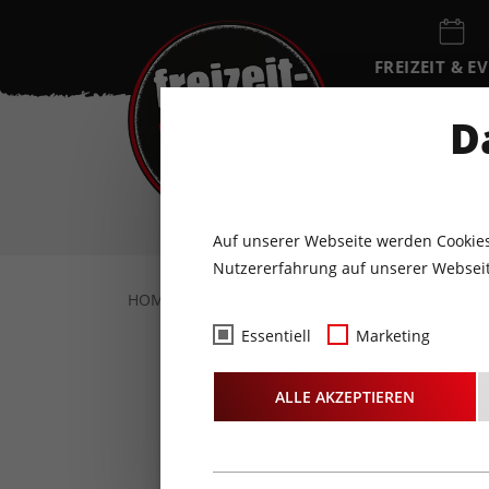
FREIZEIT & E
EVENTKALEN
D
SO
9
AUGUST
Auf unserer Webseite werden Cookies
Nutzererfahrung auf unserer Webseit
HOME
FREIZEIT & EVENTS
KONZERTE
Essentiell
Marketing
Dick Br
ALLE AKZEPTIEREN