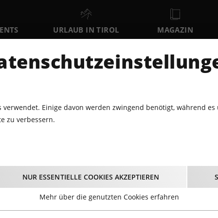
VENTS
URLAUB IN TIROL
MAGAZIN
DER
atenschutzeinstellung
MO
DI
MI
10
11
12
AUGUST
AUGUST
AUGUST
AU
 verwendet. Einige davon werden zwingend benötigt, während es 
e zu verbessern.
DICK BRAVE – BACK FOR GOOD / BACK FOR MORE TOUR 2026
ave – Back for Good / 
NUR ESSENTIELLE COOKIES AKZEPTIEREN
More Tour 2026
Mehr über die genutzten Cookies erfahren
25.09.2026 - Beginn 20:00 Uhr