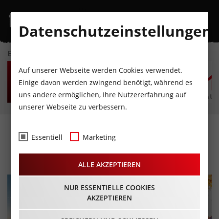
Datenschutzeinstellungen
EVENTKALENDER
DO
FR
SA
SO
MO
D
Auf unserer Webseite werden Cookies verwendet.
6
7
8
9
10
1
Einige davon werden zwingend benötigt, während es
uns andere ermöglichen, Ihre Nutzererfahrung auf
AUGUST
AUGUST
AUGUST
AUGUST
AUGUST
AUG
unserer Webseite zu verbessern.
Dutchweek Gerlos '24
Essentiell
Marketing
05.04.2024 - Beginn 12:00 Uhr
ALLE AKZEPTIEREN
NUR ESSENTIELLE COOKIES
AKZEPTIEREN