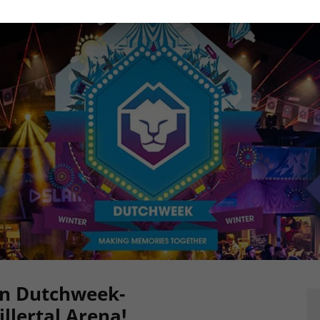
en Dutchweek-
illertal Arena!