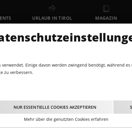
VENTS
URLAUB IN TIROL
MAGAZIN
DER
atenschutzeinstellung
FR
SA
SO
7
8
9
AUGUST
AUGUST
AUGUST
AU
 verwendet. Einige davon werden zwingend benötigt, während es 
e zu verbessern.
DUTCHWEEK GERLOS '24
Dutchweek Gerlos '2
NUR ESSENTIELLE COOKIES AKZEPTIEREN
06.04.2024 - Beginn 12:00 Uhr
Mehr über die genutzten Cookies erfahren