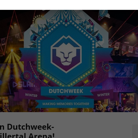
en Dutchweek-
illertal Arena!