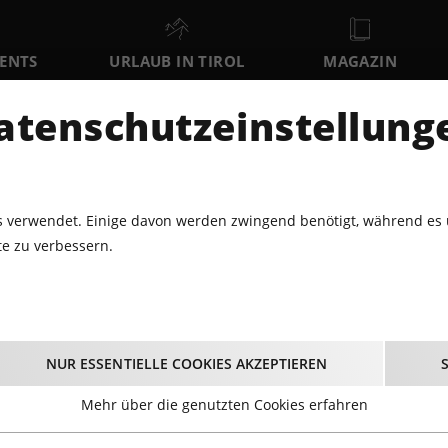
VENTS
URLAUB IN TIROL
MAGAZIN
DER
atenschutzeinstellung
SA
SO
MO
8
9
10
AUGUST
AUGUST
AUGUST
AU
 verwendet. Einige davon werden zwingend benötigt, während es 
e zu verbessern.
DUTCHWEEK GERLOS '24
Dutchweek Gerlos '2
NUR ESSENTIELLE COOKIES AKZEPTIEREN
04.04.2024 - Beginn 12:00 Uhr
Mehr über die genutzten Cookies erfahren