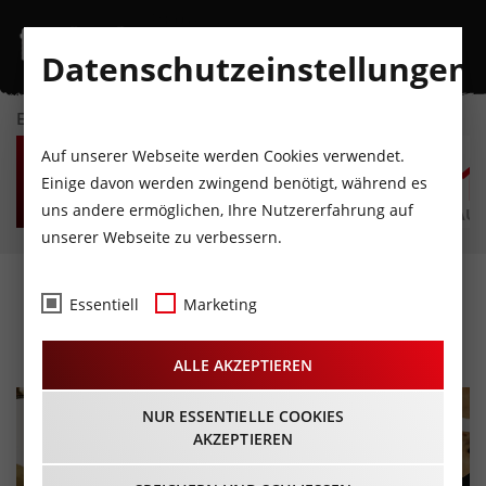
Datenschutzeinstellungen
EVENTKALENDER
SA
SO
MO
DI
MI
D
Auf unserer Webseite werden Cookies verwendet.
8
9
10
11
12
1
Einige davon werden zwingend benötigt, während es
uns andere ermöglichen, Ihre Nutzererfahrung auf
AUGUST
AUGUST
AUGUST
AUGUST
AUGUST
AUG
unserer Webseite zu verbessern.
Familienkonzert
Essentiell
Marketing
25.05.2024 - Beginn 15:00 Uhr
ALLE AKZEPTIEREN
NUR ESSENTIELLE COOKIES
AKZEPTIEREN