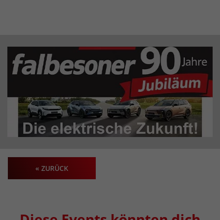
« ZURÜCK
Diese Events könnten dich