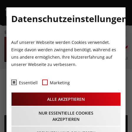
Datenschutzeinstellungen
EVENTKALENDER
SA
SO
MO
DI
MI
D
Auf unserer Webseite werden Cookies verwendet.
8
9
10
11
12
1
Einige davon werden zwingend benötigt, während es
uns andere ermöglichen, Ihre Nutzererfahrung auf
AUGUST
AUGUST
AUGUST
AUGUST
AUGUST
AUG
unserer Webseite zu verbessern.
Frank Sinatra & Louis
Essentiell
Marketing
Armstrong Tribute Show
ALLE AKZEPTIEREN
18.06.2026 - Beginn 19:00 Uhr
NUR ESSENTIELLE COOKIES
AKZEPTIEREN