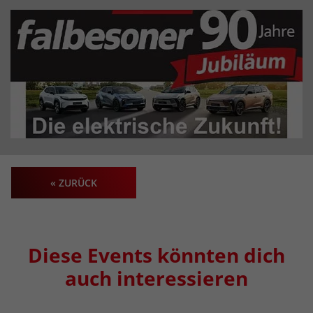
« ZURÜCK
Diese Events könnten dich
auch interessieren