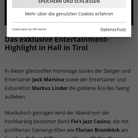
SPEICHERN UND SCHLIESSEN
Mehr über die genutzten Cookies erfahren
Datenschutz
Cookie optin by Olli machts
Das exklusive Entertainment-
Highlight in Hall in Tirol
In dieser glanzvollen Hommage lassen der Sänger und
Entertainer
Jack Marsina
sowie der Entertainer und
Kabarettist
Markus Linder
die goldene Ära des Swing
aufleben.
Musikalisch getragen wird der Abend von der
hochkarätig besetzten Band
Flo’s Jazz Casino
, die mit
profilierten Szenengrößen wie
Florian Bramböck
am