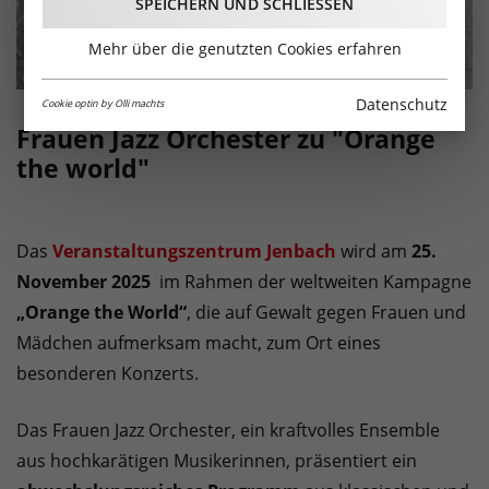
SPEICHERN UND SCHLIESSEN
Mehr über die genutzten Cookies erfahren
Datenschutz
Cookie optin by Olli machts
Frauen Jazz Orchester zu "Orange
the world"
Das
Veranstaltungszentrum Jenbach
wird am
25.
November 2025
im Rahmen der weltweiten Kampagne
„Orange the World“
, die auf Gewalt gegen Frauen und
Mädchen aufmerksam macht, zum Ort eines
besonderen Konzerts.
Das Frauen Jazz Orchester, ein kraftvolles Ensemble
aus hochkarätigen Musikerinnen, präsentiert ein