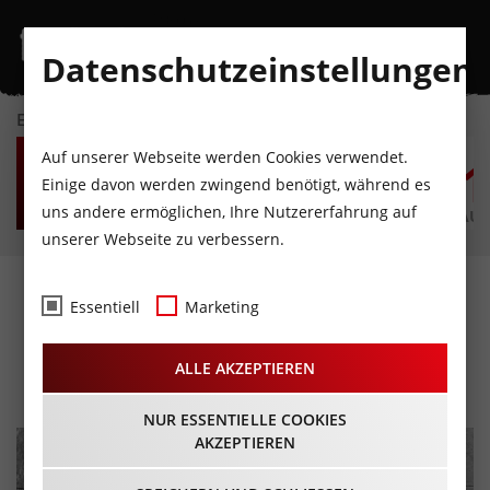
Datenschutzeinstellungen
EVENTKALENDER
FR
SA
SO
MO
DI
M
Auf unserer Webseite werden Cookies verwendet.
7
8
9
10
11
1
Einige davon werden zwingend benötigt, während es
uns andere ermöglichen, Ihre Nutzererfahrung auf
AUGUST
AUGUST
AUGUST
AUGUST
AUGUST
AUG
unserer Webseite zu verbessern.
Frauen Jazz Orchester
Essentiell
Marketing
"Orange the world"
ALLE AKZEPTIEREN
25.11.2025 - Beginn 19:30 Uhr
NUR ESSENTIELLE COOKIES
AKZEPTIEREN