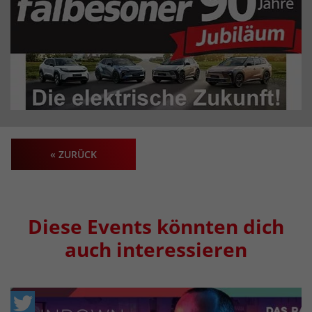
« ZURÜCK
Diese Events könnten dich
auch interessieren