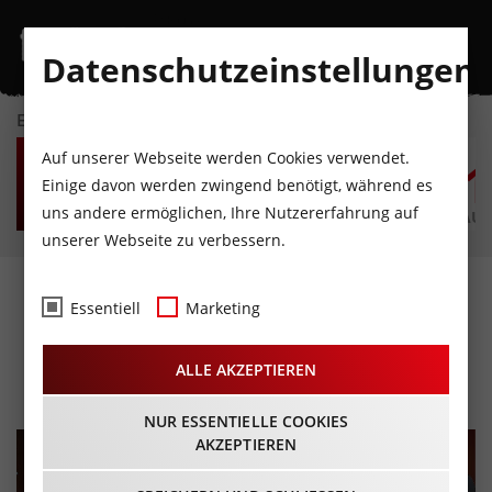
Datenschutzeinstellungen
EVENTKALENDER
FR
SA
SO
MO
DI
M
Auf unserer Webseite werden Cookies verwendet.
7
8
9
10
11
1
Einige davon werden zwingend benötigt, während es
uns andere ermöglichen, Ihre Nutzererfahrung auf
AUGUST
AUGUST
AUGUST
AUGUST
AUGUST
AUG
unserer Webseite zu verbessern.
Galakonzert der Original
Essentiell
Marketing
Tiroler Kaiserjägermusik
ALLE AKZEPTIEREN
08.12.2025 - Beginn 19:00 Uhr
NUR ESSENTIELLE COOKIES
AKZEPTIEREN