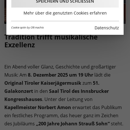
SPEICHERN UND SCHLIESSEN
Mehr über die genutzten Cookies erfahren
Datenschutz
Cookie optin by Olli machts
Tradition trifft musikalische
Exzellenz
Ein Abend voller Glanz, Geschichte und großartiger
Musik: Am
8. Dezember 2025 um 19 Uhr
lädt die
Original Tiroler Kaiserjägermusik
zum
51.
Galakonzert
in den
Saal Tirol des Innsbrucker
Kongresshauses
. Unter der Leitung von
Kapellmeister Norbert Amon
erwartet das Publikum
ein festliches Programm, das heuer ganz im Zeichen
des Jubiläums
„200 Jahre Johann Strauß Sohn“
steht.