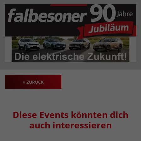
« ZURÜCK
Diese Events könnten dich
auch interessieren