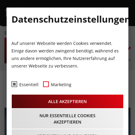
Datenschutzeinstellungen
EVENTKALENDER
FR
SA
SO
MO
DI
M
Auf unserer Webseite werden Cookies verwendet.
7
8
9
10
11
1
Einige davon werden zwingend benötigt, während es
uns andere ermöglichen, Ihre Nutzererfahrung auf
AUGUST
AUGUST
AUGUST
AUGUST
AUGUST
AUG
unserer Webseite zu verbessern.
GANES „OR BRÜM“
Essentiell
Marketing
15.10.2022 - Beginn 20:00 Uhr
ALLE AKZEPTIEREN
NUR ESSENTIELLE COOKIES
AKZEPTIEREN