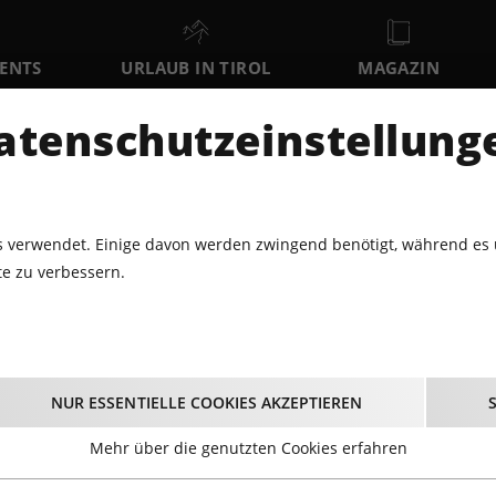
VENTS
URLAUB IN TIROL
MAGAZIN
DER
atenschutzeinstellung
SO
MO
DI
9
10
11
AUGUST
AUGUST
AUGUST
AU
 verwendet. Einige davon werden zwingend benötigt, während es 
e zu verbessern.
HOUSE-BERG’S SUNSET IM „DAS KOFEL“
Berg’s Sunset im „Das
NUR ESSENTIELLE COOKIES AKZEPTIEREN
13.08.2026 - Beginn 18:00 Uhr
Mehr über die genutzten Cookies erfahren