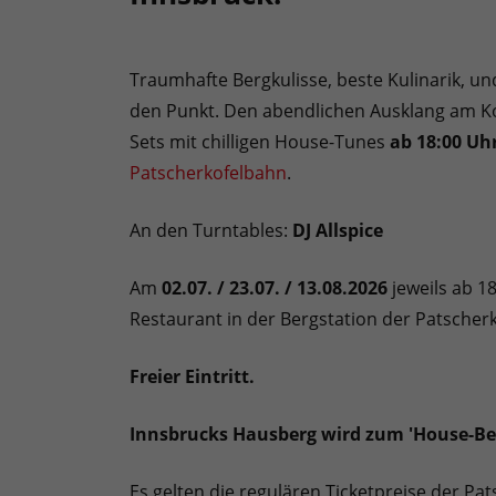
Traumhafte Bergkulisse, beste Kulinarik, u
den Punkt. Den abendlichen Ausklang am Ko
Sets mit chilligen House-Tunes
ab 18:00 Uh
Patscherkofelbahn
.
An den Turntables:
DJ Allspice
Am
0
2.07. / 23.07. / 13.08.2026
jeweils ab 1
Restaurant in der Bergstation der Patscher
Freier Eintritt.
Innsbrucks Hausberg wird zum 'House-Ber
Es gelten die regulären Ticketpreise der Pa