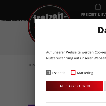
FREIZEIT & E
EVENTKALEN
D
SA
8
AUGUST
Auf unserer Webseite werden Cookies
Nutzererfahrung auf unserer Webseit
HOME
FREIZEIT & EVENTS
KONZERTE
Essentiell
Marketing
House-
ALLE AKZEPTIEREN