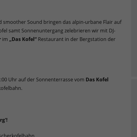
nd smoother Sound bringen das alpin-urbane Flair auf
fel samt Sonnenuntergang zelebrieren wir mit DJ-
r
im
„Das Kofel“
Restaurant in der Bergstation der
8:00 Uhr auf der Sonnenterrasse vom
Das Kofel
kofelbahn.
g'!
tscherkofelbahn.