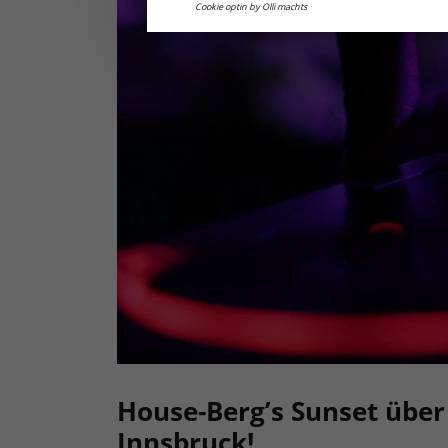
Cookie optin by Olli machts
House-Berg’s Sunset übe
Innsbruck!