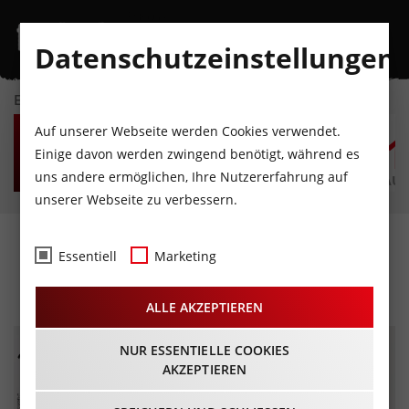
Datenschutzeinstellungen
EVENTKALENDER
SA
SO
MO
DI
MI
D
Auf unserer Webseite werden Cookies verwendet.
8
9
10
11
12
1
Einige davon werden zwingend benötigt, während es
uns andere ermöglichen, Ihre Nutzererfahrung auf
AUGUST
AUGUST
AUGUST
AUGUST
AUGUST
AUG
unserer Webseite zu verbessern.
Klassik in den Alpen
Essentiell
Marketing
06.07.2024 - Beginn 20:30 Uhr
ALLE AKZEPTIEREN
NUR ESSENTIELLE COOKIES
AKZEPTIEREN