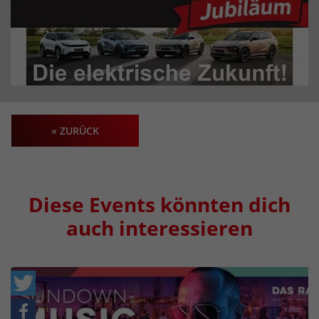
« ZURÜCK
Diese Events könnten dich
auch interessieren