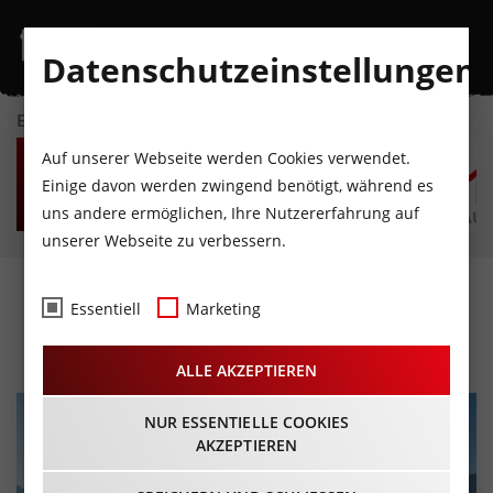
Datenschutzeinstellungen
EVENTKALENDER
DO
FR
SA
SO
MO
D
Auf unserer Webseite werden Cookies verwendet.
6
7
8
9
10
1
Einige davon werden zwingend benötigt, während es
uns andere ermöglichen, Ihre Nutzererfahrung auf
AUGUST
AUGUST
AUGUST
AUGUST
AUGUST
AUG
unserer Webseite zu verbessern.
Musikanten Ahoi!
Essentiell
Marketing
25.07.2026 - Beginn 17:00 Uhr
ALLE AKZEPTIEREN
NUR ESSENTIELLE COOKIES
AKZEPTIEREN