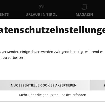
VENTS
URLAUB IN TIROL
MAGAZIN
DER
atenschutzeinstellung
MO
DI
MI
10
11
12
AUGUST
AUGUST
AUGUST
AU
 verwendet. Einige davon werden zwingend benötigt, während es 
e zu verbessern.
NERVECELL - FALLEN APART - ATOMIC BREATH
ELL - FALLEN APART -
NUR ESSENTIELLE COOKIES AKZEPTIEREN
BREATH
Mehr über die genutzten Cookies erfahren
24.05.2024 - Beginn 19:00 Uhr