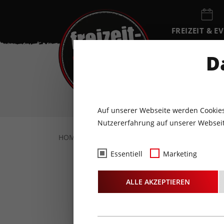
FREIZEIT & E
EVENTKALEN
D
SO
9
AUGUST
Auf unserer Webseite werden Cookies
Nutzererfahrung auf unserer Webseit
HOME
FREIZEIT & EVENTS
KONZERTE
Essentiell
Marketing
NERVEC
ALLE AKZEPTIEREN