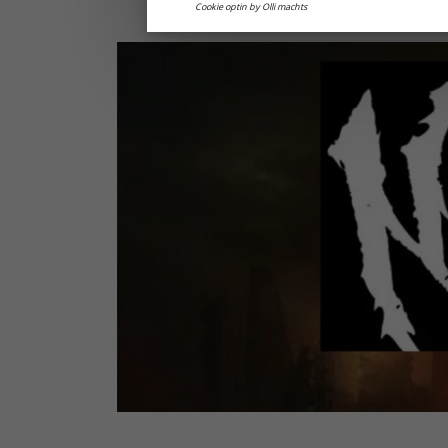
Cookie optin by Olli machts