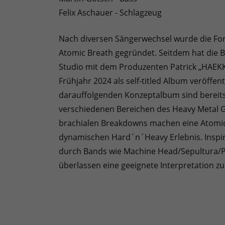
Felix Aschauer - Schlagzeug
Nach diversen Sängerwechsel wurde die Forma
Atomic Breath gegründet. Seitdem hat die 
Studio mit dem Produzenten Patrick „HAEK
Frühjahr 2024 als self-titled Album veröffe
darauffolgenden Konzeptalbum sind bereits
verschiedenen Bereichen des Heavy Metal Ge
brachialen Breakdowns machen eine Atomic
dynamischen Hard´n´Heavy Erlebnis. Inspiri
durch Bands wie Machine Head/Sepultura/Pa
überlassen eine geeignete Interpretation zu