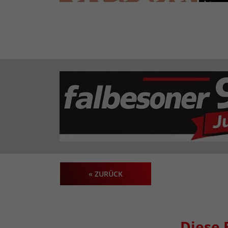
« ZURÜCK
Diese 