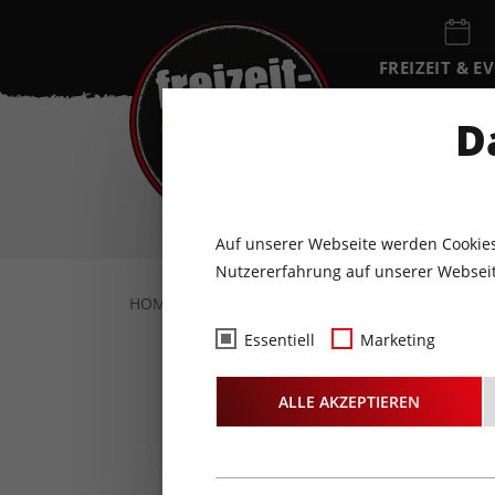
FREIZEIT & E
EVENTKALEN
D
SA
8
AUGUST
Auf unserer Webseite werden Cookies
Nutzererfahrung auf unserer Webseit
HOME
FREIZEIT & EVENTS
KONZERTE
Essentiell
Marketing
NEU
ALLE AKZEPTIEREN
KAMME