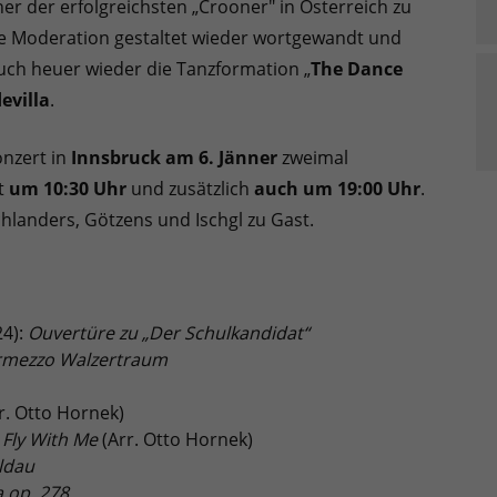
iner der erfolgreichsten „Crooner" in Österreich zu
ge Moderation gestaltet wieder wortgewandt und
 auch heuer wieder die Tanzformation „
The Dance
evilla
.
nzert in
Innsbruck am 6. Jänner
zweimal
it
um 10:30 Uhr
und zusätzlich
auch um 19:00 Uhr
.
hlanders, Götzens und Ischgl zu Gast.
24):
Ouvertüre zu „Der Schulkandidat“
rmezzo Walzertraum
r. Otto Hornek)
Fly With Me
(Arr. Otto Hornek)
ldau
a op. 278