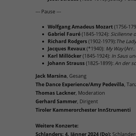
--- Pause ---
Wolfgang Amadeus Mozart
(1756-179
Gabriel Fauré
(1845-1924):
Sicilienne 
Richard Rodgers
(1902-1979):
The Lady
Jacques Revaux
(*1940):
My Way
(Arr.
Karl Millöcker
(1845-1924):
In Saus un
Johann Strauss
(1825-1899):
An der s
Jack Marsina
, Gesang
The Dance Experience/Amy Pedevilla
, Tan
Thomas Lackner
, Moderation
Gerhard Sammer
, Dirigent
Tiroler Kammerorchester InnStrumenti
Weitere Konzerte:
Schlanders: 4. Jänner 2024 (Do):
Schlanders