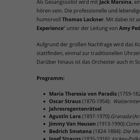
Als Gesangssolist wird mit
Jack Marsina
, e
hören sein. Die professionelle und lebendi
humorvoll
Thomas Lackner
. Mit dabei ist
Experience
“ unter der Leitung von
Amy Ped
Aufgrund der großen Nachfrage wird das Ko
stattfinden, einmal zur traditionellen Uhrze
Darüber hinaus ist das Orchester auch in Sc
Programm:
Maria Theresia von Paradis
(1759-18
Oscar Straus
(1870-1954):
Walzerinte
Jahresregentenrätsel
Agustín Lara
(1897-1970):
Granada
(Ar
Jimmy Van Heusen
(1913-1990):
Come 
Bedrich Smetana
(1824-1884):
Die Mo
Josef Strauss
(1835-1916):
Jockey-Polk