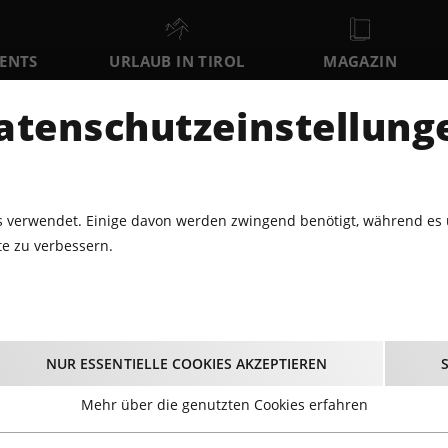
VENTS
URLAUB IN TIROL
MAGAZIN
DER
atenschutzeinstellung
SO
MO
DI
9
10
11
AUGUST
AUGUST
AUGUST
AU
 verwendet. Einige davon werden zwingend benötigt, während es 
e zu verbessern.
NEUJAHRSKONZERT - TIROLER KAMMERORCHESTER INNSTRUME
JAHRSKONZERT - TIR
NUR ESSENTIELLE COOKIES AKZEPTIEREN
RORCHESTER INNSTR
Mehr über die genutzten Cookies erfahren
05.01.2024 - Beginn 20:00 Uhr