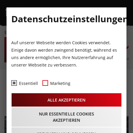
Datenschutzeinstellungen
EVENTKALENDER
DO
FR
SA
SO
MO
D
Auf unserer Webseite werden Cookies verwendet.
6
7
8
9
10
1
Einige davon werden zwingend benötigt, während es
uns andere ermöglichen, Ihre Nutzererfahrung auf
AUGUST
AUGUST
AUGUST
AUGUST
AUGUST
AUG
unserer Webseite zu verbessern.
Obertöne Sommermusik
Essentiell
Marketing
2026
ALLE AKZEPTIEREN
28.06.2026 - Beginn 18:00 Uhr
NUR ESSENTIELLE COOKIES
AKZEPTIEREN