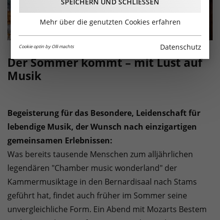
SPEICHERN UND SCHLIESSEN
Mehr über die genutzten Cookies erfahren
Datenschutz
Cookie optin by Olli machts
Der Sommer kommt – mit Lust auf
Musik
Begeisterung für das Besondere, Leidenschaft für
lebendige Musik, der Wunsch nach einzigartigen
gemeinsamen Erlebnissen:
Was bereits tausende Menschen zum alljährlichen
legendären "Chamber music wonderland" der
Kammermusiktage in den Bernardisaal nach Stams
geführt hat, findet auch früher im Sommer seine
unvergleichliche Form. Ein Abend mit Mozarts Bestem