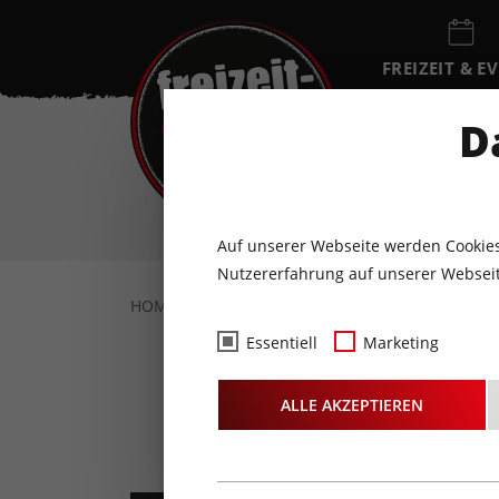
FREIZEIT & E
EVENTKALEN
D
SA
8
AUGUST
Auf unserer Webseite werden Cookies
Nutzererfahrung auf unserer Webseit
HOME
FREIZEIT & EVENTS
KONZERTE
Essentiell
Marketing
Palet
ALLE AKZEPTIEREN