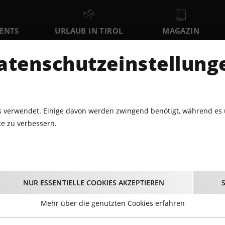
VENTS
URLAUB IN TIROL
MAGAZIN
DER
atenschutzeinstellung
SO
MO
DI
9
10
11
AUGUST
AUGUST
AUGUST
AU
 verwendet. Einige davon werden zwingend benötigt, während es 
e zu verbessern.
PALETTENKONZERT MIT =MAT WEIX=
tenkonzert mit =Mat
NUR ESSENTIELLE COOKIES AKZEPTIEREN
05.08.2026 - Beginn 18:30 Uhr
Mehr über die genutzten Cookies erfahren