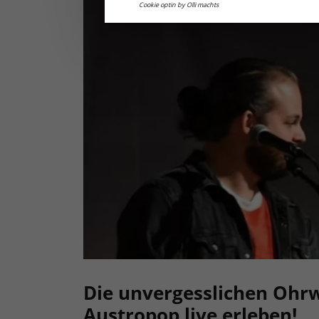
Cookie optin by Olli machts
Die unvergesslichen Ohr
Austropop live erleben!