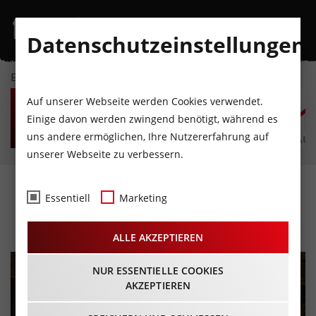
Datenschutzeinstellungen
EVENTKALENDER
FR
SA
SO
MO
DI
M
Auf unserer Webseite werden Cookies verwendet.
7
8
9
10
11
1
Einige davon werden zwingend benötigt, während es
uns andere ermöglichen, Ihre Nutzererfahrung auf
AUGUST
AUGUST
AUGUST
AUGUST
AUGUST
AUG
unserer Webseite zu verbessern.
Sandman's Calling
Essentiell
Marketing
09.02.2024 - Beginn 20:00 Uhr
ALLE AKZEPTIEREN
NUR ESSENTIELLE COOKIES
AKZEPTIEREN