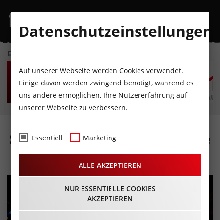
Datenschutzeinstellungen
EVENTKALENDER
FR
SA
SO
MO
DI
M
Auf unserer Webseite werden Cookies verwendet.
7
8
9
10
11
1
Einige davon werden zwingend benötigt, während es
uns andere ermöglichen, Ihre Nutzererfahrung auf
AUGUST
AUGUST
AUGUST
AUGUST
AUGUST
AUG
unserer Webseite zu verbessern.
Simon & Garfunkel Tribute
Essentiell
Marketing
29.01.2026 - Beginn 20:00 Uhr
ALLE AKZEPTIEREN
NUR ESSENTIELLE COOKIES
AKZEPTIEREN