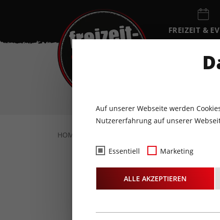
FREIZEIT & E
EVENTKALEN
D
FR
7
AUGUST
Auf unserer Webseite werden Cookies
Nutzererfahrung auf unserer Webseit
HOME
FREIZEIT & EVENTS
KONZERTE
Essentiell
Marketing
Sing de
ALLE AKZEPTIEREN