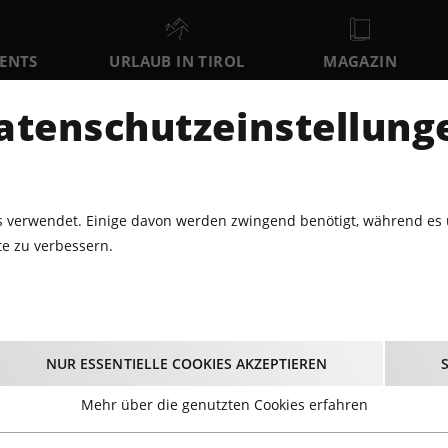
VENTS
URLAUB IN TIROL
MAGAZIN
DER
atenschutzeinstellung
SA
SO
MO
8
9
10
AUGUST
AUGUST
AUGUST
AU
 verwendet. Einige davon werden zwingend benötigt, während es 
e zu verbessern.
SING DEINEN SONG - IN DER COFFEE BAR INNSBRUCK
inen Song - in der Co
NUR ESSENTIELLE COOKIES AKZEPTIEREN
Innsbruck
Mehr über die genutzten Cookies erfahren
14.11.2025 - Beginn 19:30 Uhr