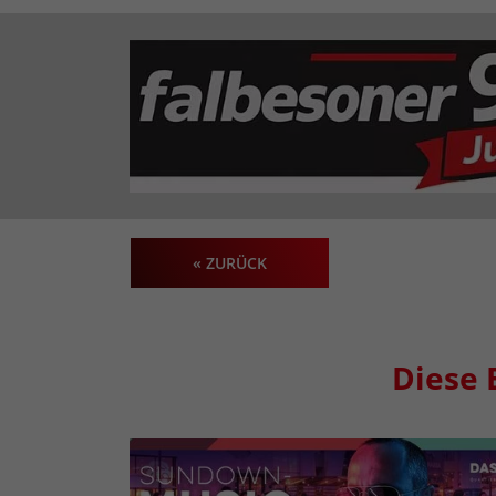
« ZURÜCK
Diese 