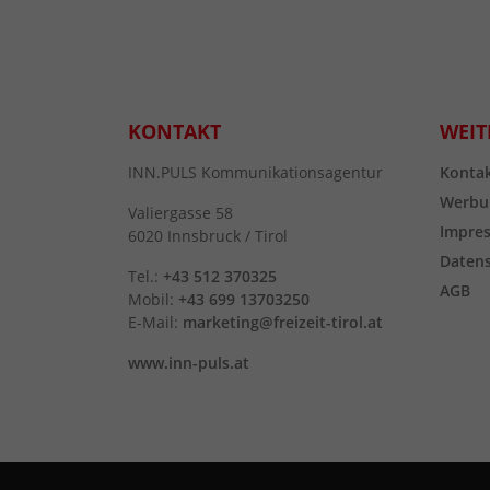
KONTAKT
WEIT
INN.PULS Kommunikationsagentur
Konta
Werbu
Valiergasse 58
Impre
6020 Innsbruck / Tirol
Daten
Tel.:
+43 512 370325
AGB
Mobil:
+43 699 13703250
E-Mail:
marketing@freizeit-tirol.at
www.inn-puls.at