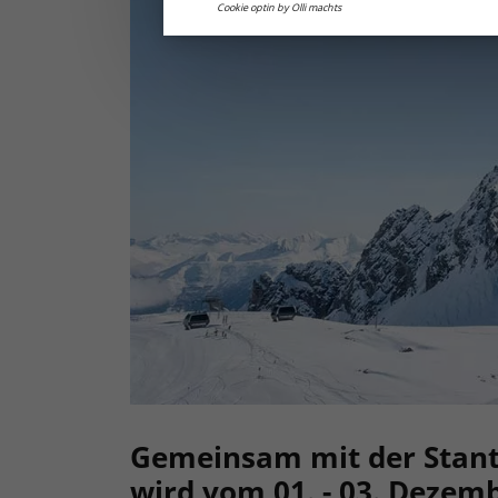
Cookie optin by Olli machts
Gemeinsam mit der Stan
wird vom 01. - 03. Dezemb