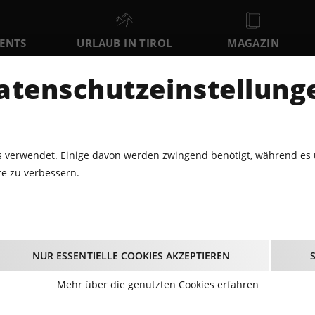
VENTS
URLAUB IN TIROL
MAGAZIN
DER
atenschutzeinstellung
SA
SO
MO
8
9
10
AUGUST
AUGUST
AUGUST
AU
 verwendet. Einige davon werden zwingend benötigt, während es 
e zu verbessern.
ST. ANTON SKI OPEN
St. Anton SKI OPEN
NUR ESSENTIELLE COOKIES AKZEPTIEREN
01.12.2023 - Beginn 17:00 Uhr
Mehr über die genutzten Cookies erfahren