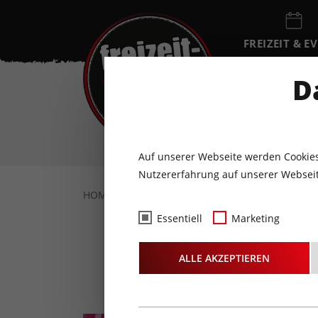
FREIZEIT & E
EVENTKALEN
D
SA
8
AUGUST
Auf unserer Webseite werden Cookies
Nutzererfahrung auf unserer Webseit
HOME
FREIZEIT & EVENTS
KONZERTE
Essentiell
Marketing
Sti
ALLE AKZEPTIEREN