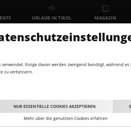
VENTS
URLAUB IN TIROL
MAGAZIN
DER
atenschutzeinstellung
SO
MO
DI
9
10
11
AUGUST
AUGUST
AUGUST
AU
 verwendet. Einige davon werden zwingend benötigt, während es 
e zu verbessern.
STINDLS FOX-& SCHLAGERNACHT
ndls Fox-& Schlagern
NUR ESSENTIELLE COOKIES AKZEPTIEREN
10.11.2023 - Beginn 22:00 Uhr
Mehr über die genutzten Cookies erfahren