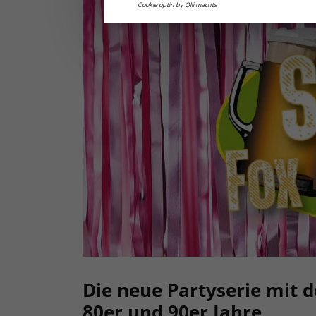
Cookie optin by Olli machts
Die neue Partyserie mit d
80er und 90er Jahre