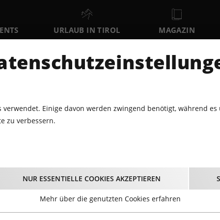
VENTS
URLAUB IN TIROL
MAGAZIN
DER
atenschutzeinstellung
SO
MO
DI
9
10
11
AUGUST
AUGUST
AUGUST
AU
 verwendet. Einige davon werden zwingend benötigt, während es 
e zu verbessern.
STINDLS FOX-& SCHLAGERNACHT
ndls Fox-& Schlagern
NUR ESSENTIELLE COOKIES AKZEPTIEREN
15.12.2023 - Beginn 22:00 Uhr
Mehr über die genutzten Cookies erfahren