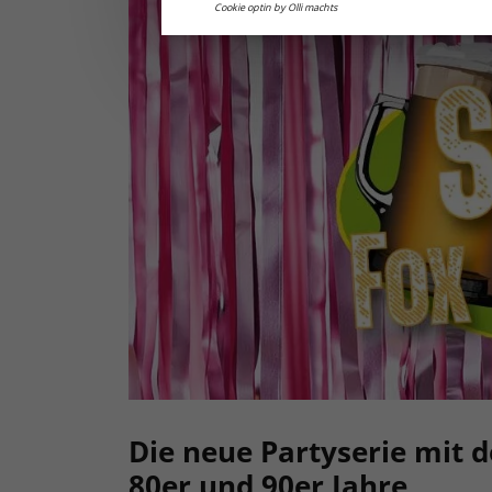
Cookie optin by Olli machts
Die neue Partyserie mit d
80er und 90er Jahre