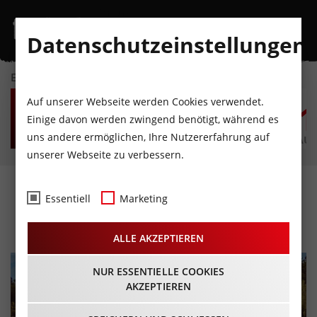
Datenschutzeinstellungen
EVENTKALENDER
FR
SA
SO
MO
DI
M
Auf unserer Webseite werden Cookies verwendet.
7
8
9
10
11
1
Einige davon werden zwingend benötigt, während es
uns andere ermöglichen, Ihre Nutzererfahrung auf
AUGUST
AUGUST
AUGUST
AUGUST
AUGUST
AUG
unserer Webseite zu verbessern.
Sunset 47 – Swim & Party
Essentiell
Marketing
26.06.2026 - Beginn 17:00 Uhr
ALLE AKZEPTIEREN
NUR ESSENTIELLE COOKIES
AKZEPTIEREN