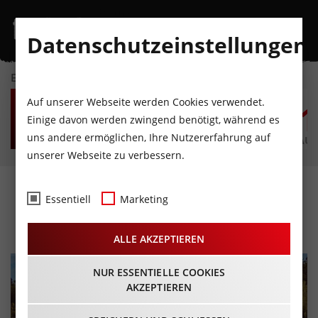
Datenschutzeinstellungen
EVENTKALENDER
SA
SO
MO
DI
MI
D
Auf unserer Webseite werden Cookies verwendet.
8
9
10
11
12
1
Einige davon werden zwingend benötigt, während es
uns andere ermöglichen, Ihre Nutzererfahrung auf
AUGUST
AUGUST
AUGUST
AUGUST
AUGUST
AUG
unserer Webseite zu verbessern.
Sunset 47 – Swim & Party
Essentiell
Marketing
12.06.2026 - Beginn 17:00 Uhr
ALLE AKZEPTIEREN
NUR ESSENTIELLE COOKIES
AKZEPTIEREN