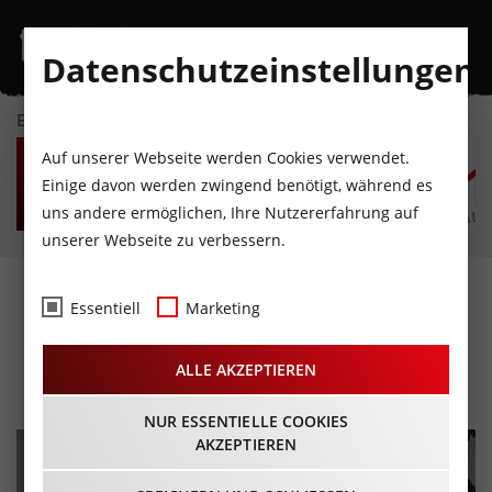
Datenschutzeinstellungen
EVENTKALENDER
FR
SA
SO
MO
DI
M
Auf unserer Webseite werden Cookies verwendet.
7
8
9
10
11
1
Einige davon werden zwingend benötigt, während es
uns andere ermöglichen, Ihre Nutzererfahrung auf
AUGUST
AUGUST
AUGUST
AUGUST
AUGUST
AUG
unserer Webseite zu verbessern.
Volksmusikabend Pur &
Essentiell
Marketing
G'spritzt
ALLE AKZEPTIEREN
31.07.2026 - Beginn 20:30 Uhr
NUR ESSENTIELLE COOKIES
AKZEPTIEREN