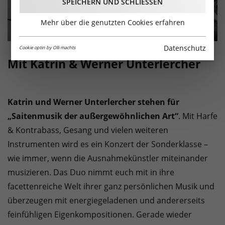
SPEICHERN UND SCHLIESSEN
Mehr über die genutzten Cookies erfahren
Datenschutz
Cookie optin by Olli machts
Mit Katrin & Werner Unterlercher
Katrin und Werner Unterlercher stehen für
„Saitenmusik der außergewöhnlichen Art“
. Mit Harfe
& Kontrabass, Gesang und vielen weiteren
Instrumenten wird es ein Konzert der Sonderklasse –
wie immer, wenn die Ausnahmekünstler miteinander
musizieren. Das Duo nimmt euch mit in ihre
facettenreiche Welt ihrer ganz persönlichen Musik und
überzeugen mit energiegeladenen und andererseits
feinfühligen Eigenkompositionen. Gerade wieder