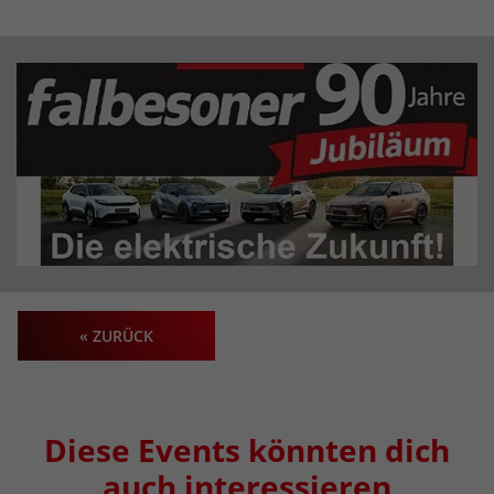
« ZURÜCK
Diese Events könnten dich
auch interessieren